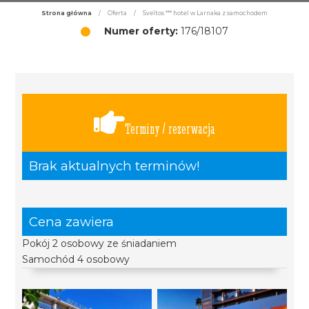
Strona główna
/
Oferta
/
Sveltos *** hotel w Larnaka z samochodem
Numer oferty:
176/18107
Terminy / rezerwacja
Brak aktualnych terminów!
Cena zawiera
Pokój 2 osobowy ze śniadaniem
Samochód 4 osobowy