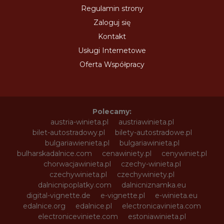
Regulamin strony
Zaloguj się
Kontakt
Usługi Internetowe
Oferta Współpracy
Polecamy:
austria-winieta.pl
austriawinieta.pl
bilet-autostradowy.pl
bilety-autostradowe.pl
bulgariawienieta.pl
bulgariawinieta.pl
bulharskadalnice.com
cenawiniety.pl
cenywiniet.pl
chorwacjawinieta.pl
czechy-winieta.pl
czechywinieta.pl
czechywiniety.pl
dalnicnipoplatky.com
dalnicniznamka.eu
digital-vignette.de
e-vignette.pl
e-winieta.eu
edalnice.org
edalnice.pl
electronicavinieta.com
electroniceviniete.com
estoniawinieta.pl