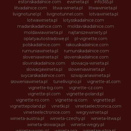
estonskadalnice.com
ewinieta.pl
info365.pl
litvadalnice.com
litwa-winieta.pl
litwawinieta.pl
livignotunel.pl
livignotunnel.com
lotvawinieta.pl
lotwawinieta.pl
lotysskadalnice.com
madarskadalnice.com
moldavskadalnice.com
moldawiawinieta.pl
najtanszewiniety.pl
oplatyautostradowe.pl
pl-vignette.com
polskadalnice.com
rakouskadalnice.com
rumuniawinieta.pl
rumunskadalnice.com
sloveniawinieta.pl
slovenskadalnice.com
slovinskadalnice.com
slowacja-winieta.pl
slowacjawinieta.pl
sloweniawinieta.pl
svycarskadalnice.com
szwajcariawinieta.pl
słoweniawinieta.pl
tunellivigno.pl
vignette-at.com
vignette-bg.com
vignette-cz.com
vignette-pl.com
vignette-poland.pl
vignette-ro.com
vignette-si.com
vignette.pl
vignettepoland.pl
vinetki.pl
vinietaelectronica.com
vinieteelectronice.com
wegrywinieta.pl
winieta-austria.pl
winieta-czechy.pl
winieta-litwa.pl
winieta-słowacja.pl
winieta-wegry.pl
winieta-węgry.pl
winieta.org
winietaaustria.pl