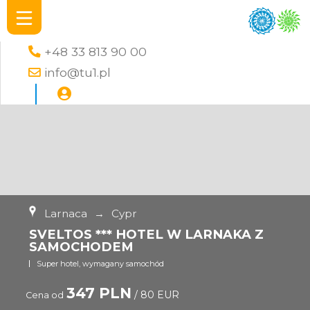
+48 33 813 90 00
info@tu1.pl
Larnaca
→
Cypr
SVELTOS *** HOTEL W LARNAKA Z
SAMOCHODEM
Super hotel, wymagany samochód
347 PLN
/ 80 EUR
Cena od