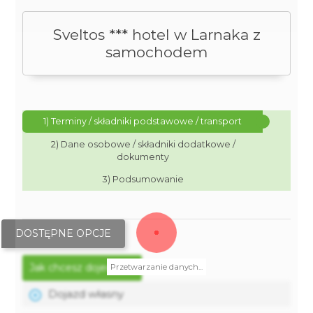
Sveltos *** hotel w Larnaka z
samochodem
1) Terminy / składniki podstawowe / transport
2) Dane osobowe / składniki dodatkowe /
dokumenty
3) Podsumowanie
DOSTĘPNE OPCJE
Jak chcesz dojechać?
Przetwarzanie danych...
Dojazd własny