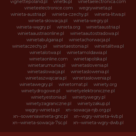
vignettepoland.pl
vinetki.pl
vinietaelectronica.com
vinieteelectronice.com
wegrywinieta.pl
winieta-austria.pl
winieta-czechy.pl
winieta-litwa.pl
winieta-słowacja.pl
winieta-wegry.pl
winieta-węgry.pl
winieta.org
winietaaustria.pl
winietaaustriaonline.pl
winietaautostradowa.pl
winietabulgaria.pl
winietachorwacja.pl
winietaczechy.pl
winietaestonia.pl
winietalitwa.pl
winietalotwa.pl
winietamoldawia.pl
winietaonline.com
winietapolska.pl
winietarumunia.pl
winietaslovenia.pl
winietaslowacja.pl
winietaslowenia.pl
winietaszwajcaria.pl
winietasłowenia.pl
winietawegry.pl
winietomat.pl
winiety.org
winietydrogowe.pl
winietyelektroniczne.pl
winietyestonia.pl
winietywegry.pl
winietyzagraniczne.pl
winietyzakup.pl
węgry-winieta.pl
xn--sowacja-njb.org.pl
xn--soweniawinieta-gnc.pl
xn--wgry-winieta-4vb.pl
xn--winieta-sowacja-7sc.pl
xn--winieta-wgry-dwb.pl