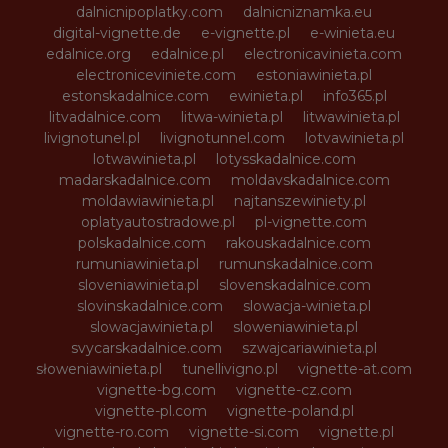
dalnicnipoplatky.com
dalnicniznamka.eu
digital-vignette.de
e-vignette.pl
e-winieta.eu
edalnice.org
edalnice.pl
electronicavinieta.com
electroniceviniete.com
estoniawinieta.pl
estonskadalnice.com
ewinieta.pl
info365.pl
litvadalnice.com
litwa-winieta.pl
litwawinieta.pl
livignotunel.pl
livignotunnel.com
lotvawinieta.pl
lotwawinieta.pl
lotysskadalnice.com
madarskadalnice.com
moldavskadalnice.com
moldawiawinieta.pl
najtanszewiniety.pl
oplatyautostradowe.pl
pl-vignette.com
polskadalnice.com
rakouskadalnice.com
rumuniawinieta.pl
rumunskadalnice.com
sloveniawinieta.pl
slovenskadalnice.com
slovinskadalnice.com
slowacja-winieta.pl
slowacjawinieta.pl
sloweniawinieta.pl
svycarskadalnice.com
szwajcariawinieta.pl
słoweniawinieta.pl
tunellivigno.pl
vignette-at.com
vignette-bg.com
vignette-cz.com
vignette-pl.com
vignette-poland.pl
vignette-ro.com
vignette-si.com
vignette.pl