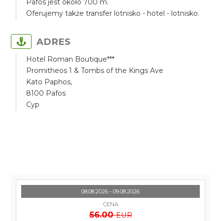
Pafos jest około 700 m.
Oferujemy także transfer lotnisko - hotel - lotnisko.
ADRES
Hotel Roman Boutique***
Promitheos 1 & Tombs of the Kings Ave
Kato Paphos,
8100 Pafos
Cyp
08.08.2026 - 09.08.2026
CENA
56.00
EUR