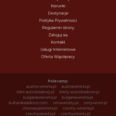
Kierunki
Destynacje
Polityka Prywatności
Regulamin strony
Zaloguj się
Kontakt
Usługi Internetowe
Oferta Współpracy
Polecamy:
austria-winieta.pl
austriawinieta.pl
bilet-autostradowy.pl
bilety-autostradowe.pl
bulgariawienieta.pl
bulgariawinieta.pl
bulharskadalnice.com
cenawiniety.pl
cenywiniet.pl
chorwacjawinieta.pl
czechy-winieta.pl
czechywinieta.pl
czechywiniety.pl