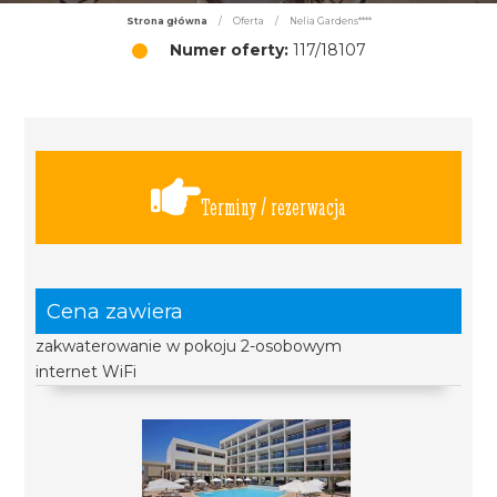
Strona główna
/
Oferta
/
Nelia Gardens****
Numer oferty:
117/18107
Terminy / rezerwacja
Cena zawiera
zakwaterowanie w pokoju 2-osobowym
internet WiFi