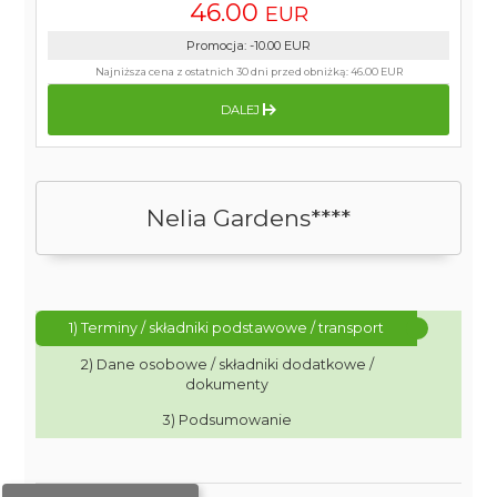
46.00
EUR
Promocja
:
-10.00
EUR
Najniższa cena z ostatnich 30 dni przed obniżką:
46.00 EUR
DALEJ
Nelia Gardens****
1) Terminy / składniki podstawowe / transport
2) Dane osobowe / składniki dodatkowe /
dokumenty
3) Podsumowanie