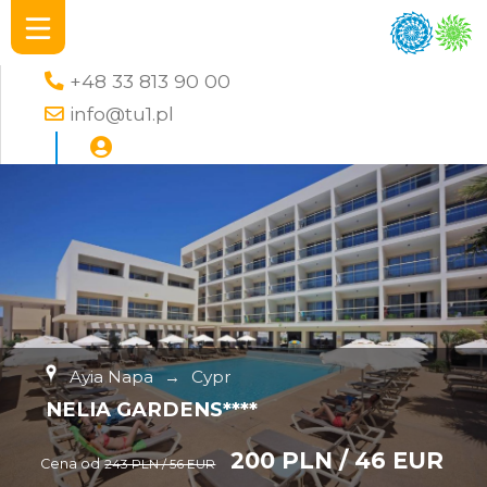
+48 33 813 90 00
info@tu1.pl
Ayia Napa
→
Cypr
NELIA GARDENS****
200 PLN / 46 EUR
Cena od
243 PLN / 56 EUR