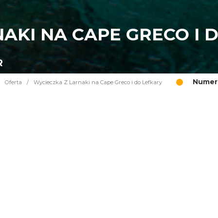
AKI NA CAPE GRECO I 
R
Numer 
Oferta
/
Wycieczka Z Larnaki na Cape Greco i do Lefkary