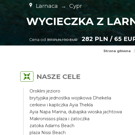
Larnaca
→
Cypr
WYCIECZKA Z LARN
282 PLN / 65 EU
Cena od
391 PLN / 90 EUR
Strona główna
/
NASZE CELE
Oroklini jezioro
brytyjska jednostka wojskowa Dhekelia
cerkiew i kapliczka Ayia Thekla
Ayia Napa Marina, dubajska wioska jachtowa
Makronissos plaża i zatoczka
zatoka Adams Beach
plaża Nissi Beach