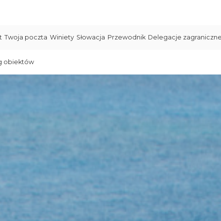
t
Twoja poczta
Winiety
Słowacja
Przewodnik
Delegacje zagraniczn
g obiektów